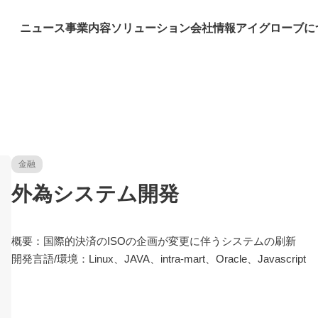
ニュース
事業内容
ソリューション
会社情報
アイグローブに
金融
外為システム開発
概要：国際的決済のISOの企画が変更に伴うシステムの刷新
開発言語/環境：Linux、JAVA、intra-mart、Oracle、Javascript